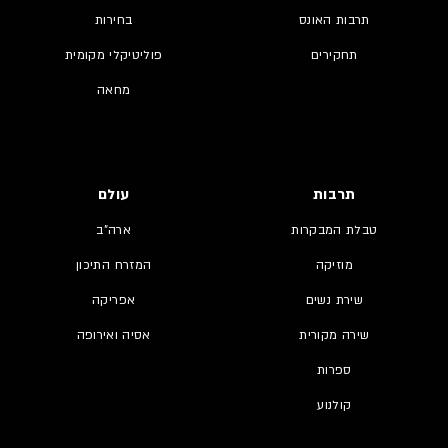
תרבות האונס
בחירות
תחקירים
פוליטיקלי מקומית
מחאה
תרבות
עולם
טבלת המבקרות
ארה"ב
מוזיקה
המזרח התיכון
שירת נשים
אפריקה
שירה מקורית
אסיה ואירופה
ספרות
קולנוע