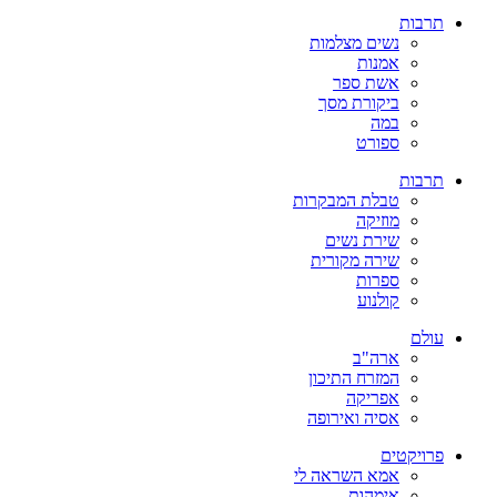
תרבות
נשים מצלמות
אמנות
אשת ספר
ביקורת מסך
במה
ספורט
תרבות
טבלת המבקרות
מוזיקה
שירת נשים
שירה מקורית
ספרות
קולנוע
עולם
ארה"ב
המזרח התיכון
אפריקה
אסיה ואירופה
פרויקטים
אמא השראה לי
אימהות