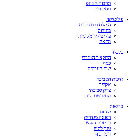
תרבות האונס
תחקירים
פוליטיקה
הומלסית פוליטית
בחירות
פוליטיקלי מקומית
מחאה
כלכלה
התקציב המגדרי
כסף
שוק העבודה
איכות הסביבה
אקלים
צדק סביבתי
מתלבשת טוב
בריאות
מיניות
רפואה מגדרית
בריאות הנפש
גינקולוגיה
דימוי גוף