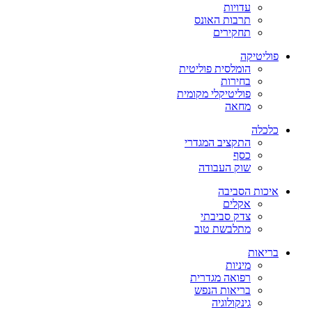
עדויות
תרבות האונס
תחקירים
פוליטיקה
הומלסית פוליטית
בחירות
פוליטיקלי מקומית
מחאה
כלכלה
התקציב המגדרי
כסף
שוק העבודה
איכות הסביבה
אקלים
צדק סביבתי
מתלבשת טוב
בריאות
מיניות
רפואה מגדרית
בריאות הנפש
גינקולוגיה