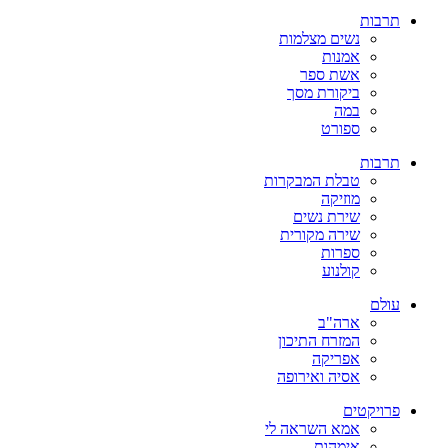
תרבות
נשים מצלמות
אמנות
אשת ספר
ביקורת מסך
במה
ספורט
תרבות
טבלת המבקרות
מוזיקה
שירת נשים
שירה מקורית
ספרות
קולנוע
עולם
ארה"ב
המזרח התיכון
אפריקה
אסיה ואירופה
פרויקטים
אמא השראה לי
אימהות