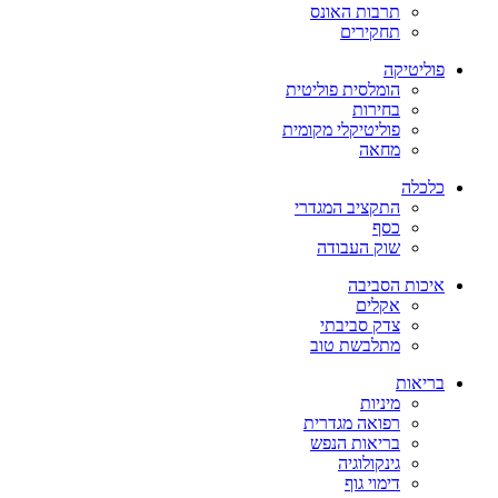
תרבות האונס
תחקירים
פוליטיקה
הומלסית פוליטית
בחירות
פוליטיקלי מקומית
מחאה
כלכלה
התקציב המגדרי
כסף
שוק העבודה
איכות הסביבה
אקלים
צדק סביבתי
מתלבשת טוב
בריאות
מיניות
רפואה מגדרית
בריאות הנפש
גינקולוגיה
דימוי גוף