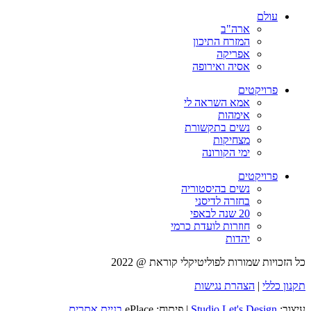
עולם
ארה"ב
המזרח התיכון
אפריקה
אסיה ואירופה
פרויקטים
אמא השראה לי
אימהות
נשים בתקשורת
מצחיקות
ימי הקורונה
פרויקטים
נשים בהיסטוריה
בחזרה לדיסני
20 שנה לבאפי
חוזרות לועדת כרמי
יהדות
כל הזכויות שמורות לפוליטיקלי קוראת @ 2022
תקנון כללי
|
הצהרת נגישות
עיצוב:
Studio Let's Design
| פיתוח: ePlace
בניית אתרים