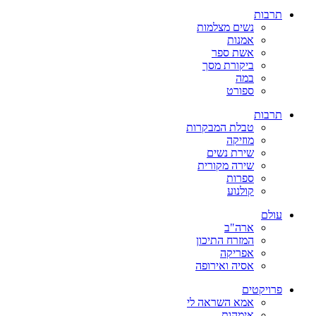
תרבות
נשים מצלמות
אמנות
אשת ספר
ביקורת מסך
במה
ספורט
תרבות
טבלת המבקרות
מוזיקה
שירת נשים
שירה מקורית
ספרות
קולנוע
עולם
ארה"ב
המזרח התיכון
אפריקה
אסיה ואירופה
פרויקטים
אמא השראה לי
אימהות