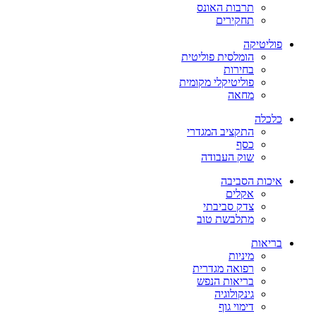
תרבות האונס
תחקירים
פוליטיקה
הומלסית פוליטית
בחירות
פוליטיקלי מקומית
מחאה
כלכלה
התקציב המגדרי
כסף
שוק העבודה
איכות הסביבה
אקלים
צדק סביבתי
מתלבשת טוב
בריאות
מיניות
רפואה מגדרית
בריאות הנפש
גינקולוגיה
דימוי גוף