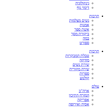
גינקולוגיה
דימוי גוף
תרבות
נשים מצלמות
אמנות
אשת ספר
ביקורת מסך
במה
ספורט
תרבות
טבלת המבקרות
מוזיקה
שירת נשים
שירה מקורית
ספרות
קולנוע
עולם
ארה"ב
המזרח התיכון
אפריקה
אסיה ואירופה