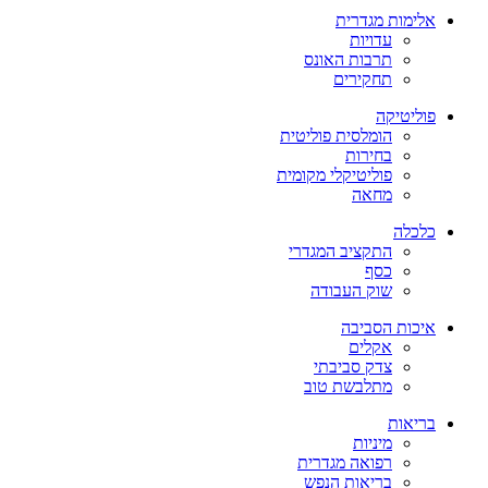
אלימות מגדרית
עדויות
תרבות האונס
תחקירים
פוליטיקה
הומלסית פוליטית
בחירות
פוליטיקלי מקומית
מחאה
כלכלה
התקציב המגדרי
כסף
שוק העבודה
איכות הסביבה
אקלים
צדק סביבתי
מתלבשת טוב
בריאות
מיניות
רפואה מגדרית
בריאות הנפש