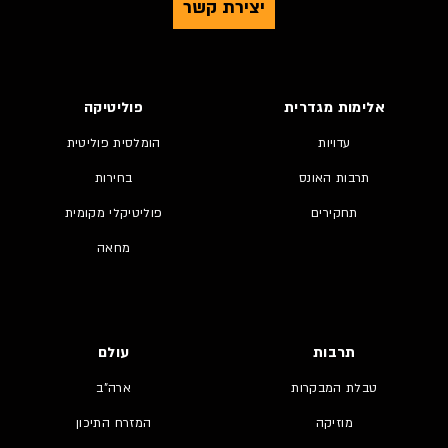
יצירת קשר
אלימות מגדרית
פוליטיקה
עדויות
הומלסית פוליטית
תרבות האונס
בחירות
תחקירים
פוליטיקלי מקומית
מחאה
תרבות
עולם
טבלת המבקרות
ארה"ב
מוזיקה
המזרח התיכון