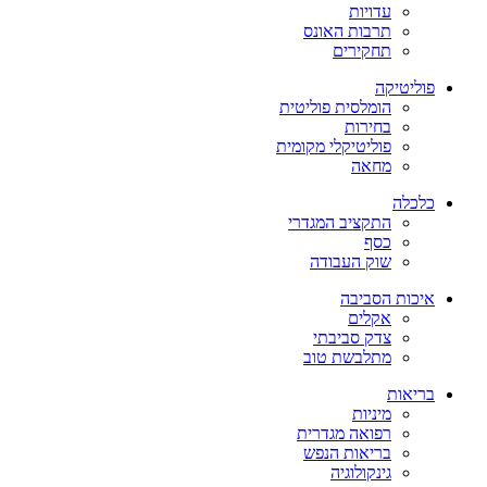
עדויות
תרבות האונס
תחקירים
פוליטיקה
הומלסית פוליטית
בחירות
פוליטיקלי מקומית
מחאה
כלכלה
התקציב המגדרי
כסף
שוק העבודה
איכות הסביבה
אקלים
צדק סביבתי
מתלבשת טוב
בריאות
מיניות
רפואה מגדרית
בריאות הנפש
גינקולוגיה