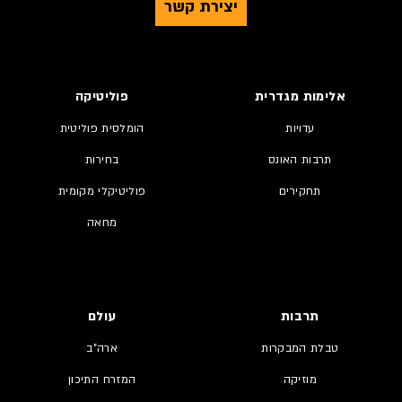
יצירת קשר
אלימות מגדרית
פוליטיקה
עדויות
הומלסית פוליטית
תרבות האונס
בחירות
תחקירים
פוליטיקלי מקומית
מחאה
תרבות
עולם
טבלת המבקרות
ארה"ב
מוזיקה
המזרח התיכון