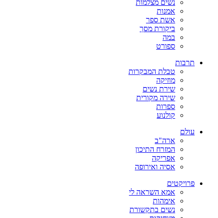
נשים מצלמות
אמנות
אשת ספר
ביקורת מסך
במה
ספורט
תרבות
טבלת המבקרות
מוזיקה
שירת נשים
שירה מקורית
ספרות
קולנוע
עולם
ארה"ב
המזרח התיכון
אפריקה
אסיה ואירופה
פרויקטים
אמא השראה לי
אימהות
נשים בתקשורת