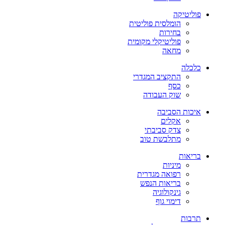
פוליטיקה
הומלסית פוליטית
בחירות
פוליטיקלי מקומית
מחאה
כלכלה
התקציב המגדרי
כסף
שוק העבודה
איכות הסביבה
אקלים
צדק סביבתי
מתלבשת טוב
בריאות
מיניות
רפואה מגדרית
בריאות הנפש
גינקולוגיה
דימוי גוף
תרבות