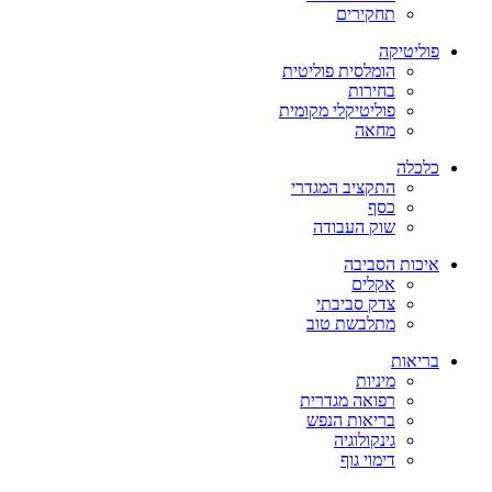
תחקירים
פוליטיקה
הומלסית פוליטית
בחירות
פוליטיקלי מקומית
מחאה
כלכלה
התקציב המגדרי
כסף
שוק העבודה
איכות הסביבה
אקלים
צדק סביבתי
מתלבשת טוב
בריאות
מיניות
רפואה מגדרית
בריאות הנפש
גינקולוגיה
דימוי גוף