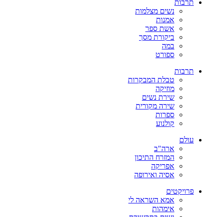
תרבות
נשים מצלמות
אמנות
אשת ספר
ביקורת מסך
במה
ספורט
תרבות
טבלת המבקרות
מוזיקה
שירת נשים
שירה מקורית
ספרות
קולנוע
עולם
ארה"ב
המזרח התיכון
אפריקה
אסיה ואירופה
פרויקטים
אמא השראה לי
אימהות