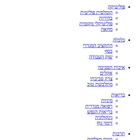
פוליטיקה
הומלסית פוליטית
בחירות
פוליטיקלי מקומית
מחאה
כלכלה
התקציב המגדרי
כסף
שוק העבודה
איכות הסביבה
אקלים
צדק סביבתי
מתלבשת טוב
בריאות
מיניות
רפואה מגדרית
בריאות הנפש
גינקולוגיה
דימוי גוף
תרבות
נשים מצלמות