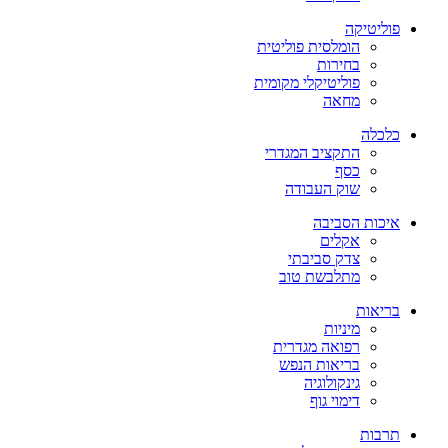
פוליטיקה
הומלסית פוליטית
בחירות
פוליטיקלי מקומית
מחאה
כלכלה
התקציב המגדרי
כסף
שוק העבודה
איכות הסביבה
אקלים
צדק סביבתי
מתלבשת טוב
בריאות
מיניות
רפואה מגדרית
בריאות הנפש
גינקולוגיה
דימוי גוף
תרבות