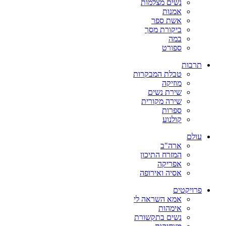
נשים מצלמות
אמנות
אשת ספר
ביקורת מסך
במה
ספורט
תרבות
טבלת המבקרות
מוזיקה
שירת נשים
שירה מקורית
ספרות
קולנוע
עולם
ארה"ב
המזרח התיכון
אפריקה
אסיה ואירופה
פרויקטים
אמא השראה לי
אימהות
נשים בתקשורת