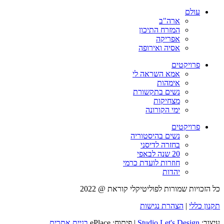
עולם
ארה"ב
המזרח התיכון
אפריקה
אסיה ואירופה
פרויקטים
אמא השראה לי
אימהות
נשים בתקשורת
מצחיקות
ימי הקורונה
פרויקטים
נשים בהיסטוריה
בחזרה לדיסני
20 שנה לבאפי
חוזרות לועדת כרמי
יהדות
כל הזכויות שמורות לפוליטיקלי קוראת @ 2022
תקנון כללי
|
הצהרת נגישות
עיצוב:
Studio Let's Design
| פיתוח: ePlace
בניית אתרים