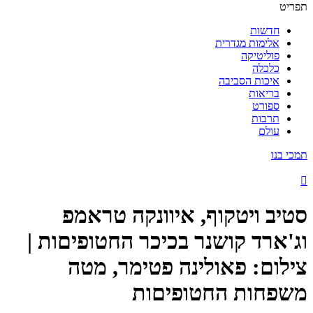
תפריט
חדשות
אלימות מגדרית
פוליטיקה
כלכלה
איכות הסביבה
בריאות
ספורט
תרבות
עולם
תמכי בנו
סטיב ויטקוף, איוונקה טראמפ
וג'ארד קושנר בכיכר החטופיםות |
צילום: פאולינה פטימר, מטה
משפחות החטופיםות