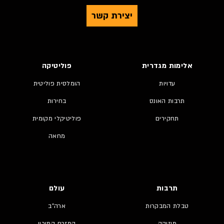
יצירת קשר
אלימות מגדרית
פוליטיקה
עדויות
הומלסית פוליטית
תרבות האונס
בחירות
תחקירים
פוליטיקלי מקומית
מחאה
תרבות
עולם
טבלת המבקרות
ארה"ב
מוזיקה
המזרח התיכון