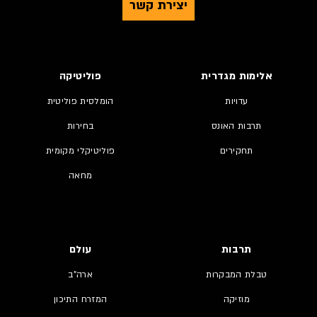
יצירת קשר
אלימות מגדרית
פוליטיקה
עדויות
הומלסית פוליטית
תרבות האונס
בחירות
תחקירים
פוליטיקלי מקומית
מחאה
תרבות
עולם
טבלת המבקרות
ארה"ב
מוזיקה
המזרח התיכון