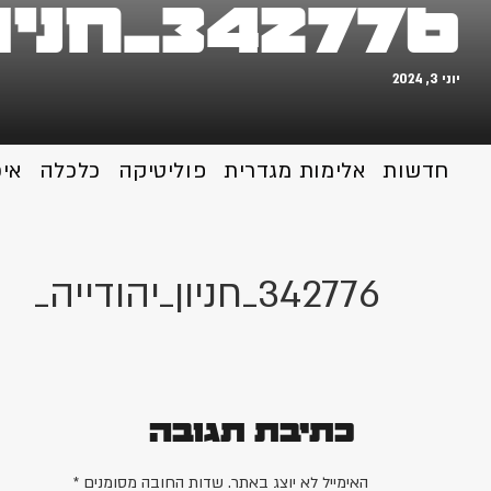
342776_חניון_יהודייה_
יוני 3, 2024
חדשות
אלימות מגדרית
פוליטיקה
כלכלה
אי
342776_חניון_יהודייה_
כתיבת תגובה
האימייל לא יוצג באתר.
שדות החובה מסומנים
*