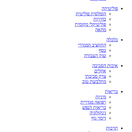
פוליטיקה
הומלסית פוליטית
בחירות
פוליטיקלי מקומית
מחאה
כלכלה
התקציב המגדרי
כסף
שוק העבודה
איכות הסביבה
אקלים
צדק סביבתי
מתלבשת טוב
בריאות
מיניות
רפואה מגדרית
בריאות הנפש
גינקולוגיה
דימוי גוף
תרבות