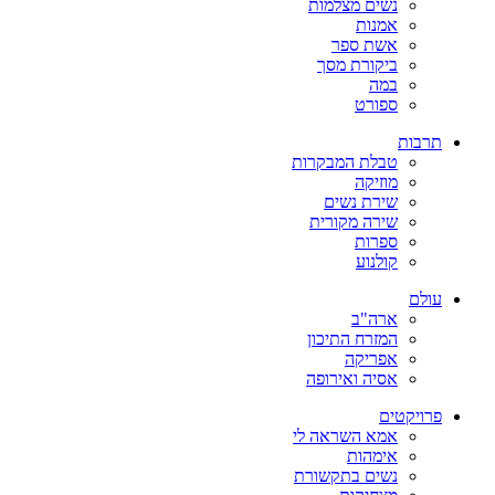
נשים מצלמות
אמנות
אשת ספר
ביקורת מסך
במה
ספורט
תרבות
טבלת המבקרות
מוזיקה
שירת נשים
שירה מקורית
ספרות
קולנוע
עולם
ארה"ב
המזרח התיכון
אפריקה
אסיה ואירופה
פרויקטים
אמא השראה לי
אימהות
נשים בתקשורת