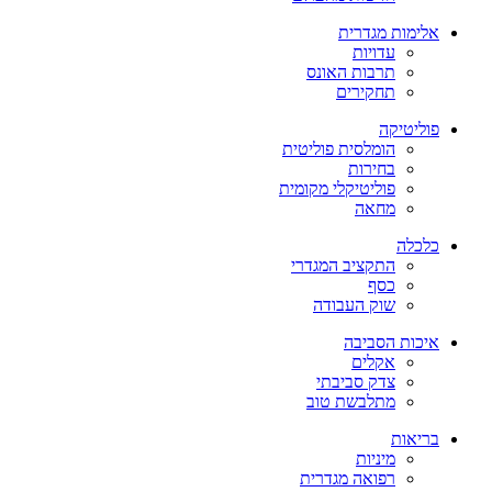
אלימות מגדרית
עדויות
תרבות האונס
תחקירים
פוליטיקה
הומלסית פוליטית
בחירות
פוליטיקלי מקומית
מחאה
כלכלה
התקציב המגדרי
כסף
שוק העבודה
איכות הסביבה
אקלים
צדק סביבתי
מתלבשת טוב
בריאות
מיניות
רפואה מגדרית