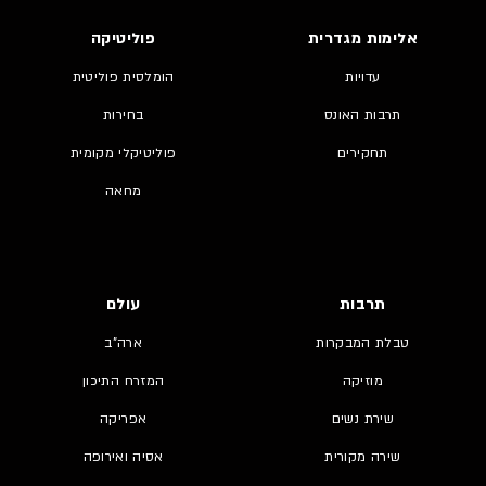
אלימות מגדרית
פוליטיקה
עדויות
הומלסית פוליטית
תרבות האונס
בחירות
תחקירים
פוליטיקלי מקומית
מחאה
תרבות
עולם
טבלת המבקרות
ארה"ב
מוזיקה
המזרח התיכון
שירת נשים
אפריקה
שירה מקורית
אסיה ואירופה