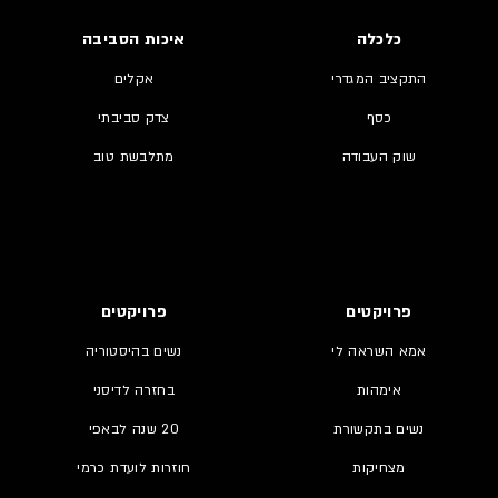
כלכלה
איכות הסביבה
התקציב המגדרי
אקלים
כסף
צדק סביבתי
שוק העבודה
מתלבשת טוב
פרויקטים
פרויקטים
אמא השראה לי
נשים בהיסטוריה
אימהות
בחזרה לדיסני
נשים בתקשורת
20 שנה לבאפי
מצחיקות
חוזרות לועדת כרמי