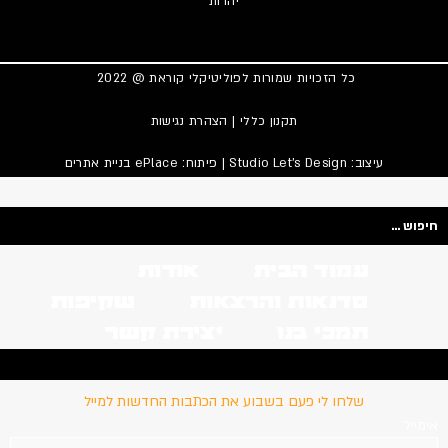
יהדות
כל הזכויות שמורות לפוליטיקלי קוראת @ 2022
תקנון כללי
|
הצהרת נגישות
עיצוב:
Studio Let's Design
| פיתוח: ePlace
בניית אתרים
Searc
..
עמוד הבית
אודות
סדנאות והרצאות
שקיפות
תמכי בנו
יצירת קשר
עמוד הבית
אודות
סדנאות 
שלחו לי פעם בשבוע את הכתבות החדשות למייל
אימייל