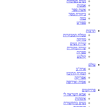
נשים מצלמות
אמנות
אשת ספר
ביקורת מסך
במה
ספורט
תרבות
טבלת המבקרות
מוזיקה
שירת נשים
שירה מקורית
ספרות
קולנוע
עולם
ארה"ב
המזרח התיכון
אפריקה
אסיה ואירופה
פרויקטים
אמא השראה לי
אימהות
נשים בתקשורת