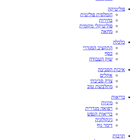
פוליטיקה
הומלסית פוליטית
בחירות
פוליטיקלי מקומית
מחאה
כלכלה
התקציב המגדרי
כסף
שוק העבודה
איכות הסביבה
אקלים
צדק סביבתי
מתלבשת טוב
בריאות
מיניות
רפואה מגדרית
בריאות הנפש
גינקולוגיה
דימוי גוף
תרבות