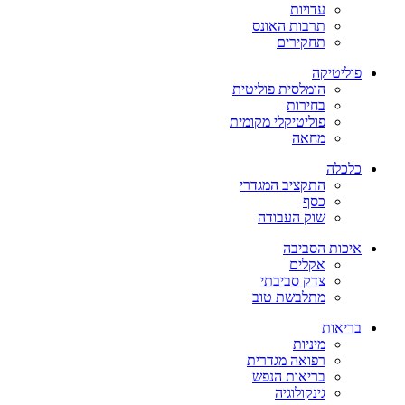
עדויות
תרבות האונס
תחקירים
פוליטיקה
הומלסית פוליטית
בחירות
פוליטיקלי מקומית
מחאה
כלכלה
התקציב המגדרי
כסף
שוק העבודה
איכות הסביבה
אקלים
צדק סביבתי
מתלבשת טוב
בריאות
מיניות
רפואה מגדרית
בריאות הנפש
גינקולוגיה