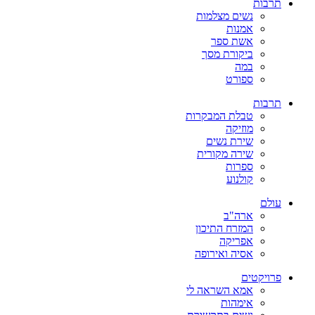
תרבות
נשים מצלמות
אמנות
אשת ספר
ביקורת מסך
במה
ספורט
תרבות
טבלת המבקרות
מוזיקה
שירת נשים
שירה מקורית
ספרות
קולנוע
עולם
ארה"ב
המזרח התיכון
אפריקה
אסיה ואירופה
פרויקטים
אמא השראה לי
אימהות