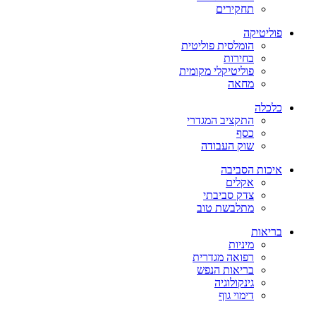
תחקירים
פוליטיקה
הומלסית פוליטית
בחירות
פוליטיקלי מקומית
מחאה
כלכלה
התקציב המגדרי
כסף
שוק העבודה
איכות הסביבה
אקלים
צדק סביבתי
מתלבשת טוב
בריאות
מיניות
רפואה מגדרית
בריאות הנפש
גינקולוגיה
דימוי גוף