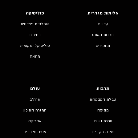
אלימות מגדרית
פוליטיקה
עדויות
הומלסית פוליטית
תרבות האונס
בחירות
תחקירים
פוליטיקלי מקומית
מחאה
תרבות
עולם
טבלת המבקרות
ארה"ב
מוזיקה
המזרח התיכון
שירת נשים
אפריקה
שירה מקורית
אסיה ואירופה