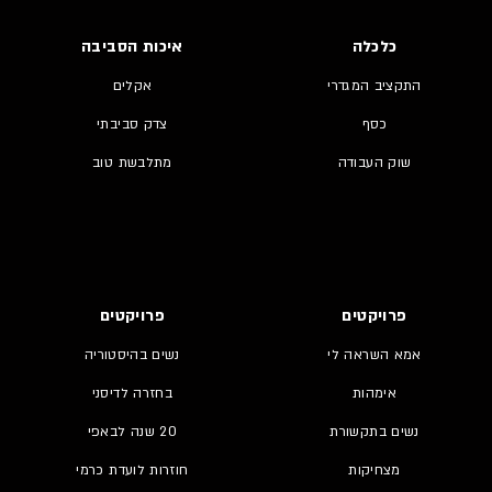
כלכלה
איכות הסביבה
התקציב המגדרי
אקלים
כסף
צדק סביבתי
שוק העבודה
מתלבשת טוב
פרויקטים
פרויקטים
אמא השראה לי
נשים בהיסטוריה
אימהות
בחזרה לדיסני
נשים בתקשורת
20 שנה לבאפי
מצחיקות
חוזרות לועדת כרמי