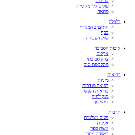
בחירות
פוליטיקלי מקומית
מחאה
כלכלה
התקציב המגדרי
כסף
שוק העבודה
איכות הסביבה
אקלים
צדק סביבתי
מתלבשת טוב
בריאות
מיניות
רפואה מגדרית
בריאות הנפש
גינקולוגיה
דימוי גוף
תרבות
נשים מצלמות
אמנות
אשת ספר
ביקורת מסך