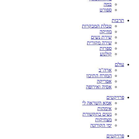
במה
ספורט
תרבות
טבלת המבקרות
מוזיקה
שירת נשים
שירה מקורית
ספרות
קולנוע
עולם
ארה"ב
המזרח התיכון
אפריקה
אסיה ואירופה
פרויקטים
אמא השראה לי
אימהות
נשים בתקשורת
מצחיקות
ימי הקורונה
פרויקטים