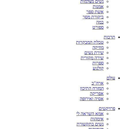
נשים מצלמות
אמנות
אשת ספר
ביקורת מסך
במה
ספורט
תרבות
טבלת המבקרות
מוזיקה
שירת נשים
שירה מקורית
ספרות
קולנוע
עולם
ארה"ב
המזרח התיכון
אפריקה
אסיה ואירופה
פרויקטים
אמא השראה לי
אימהות
נשים בתקשורת