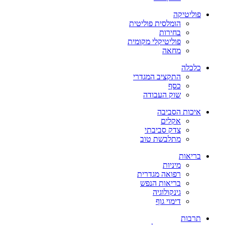
פוליטיקה
הומלסית פוליטית
בחירות
פוליטיקלי מקומית
מחאה
כלכלה
התקציב המגדרי
כסף
שוק העבודה
איכות הסביבה
אקלים
צדק סביבתי
מתלבשת טוב
בריאות
מיניות
רפואה מגדרית
בריאות הנפש
גינקולוגיה
דימוי גוף
תרבות