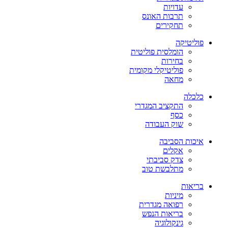
עדויות
תרבות האונס
תחקירים
פוליטיקה
הומלסית פוליטית
בחירות
פוליטיקלי מקומית
מחאה
כלכלה
התקציב המגדרי
כסף
שוק העבודה
איכות הסביבה
אקלים
צדק סביבתי
מתלבשת טוב
בריאות
מיניות
רפואה מגדרית
בריאות הנפש
גינקולוגיה