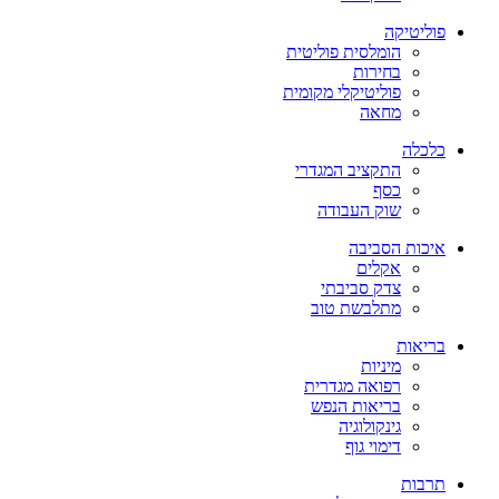
פוליטיקה
הומלסית פוליטית
בחירות
פוליטיקלי מקומית
מחאה
כלכלה
התקציב המגדרי
כסף
שוק העבודה
איכות הסביבה
אקלים
צדק סביבתי
מתלבשת טוב
בריאות
מיניות
רפואה מגדרית
בריאות הנפש
גינקולוגיה
דימוי גוף
תרבות