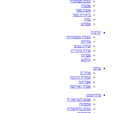
נשים מצלמות
אמנות
אשת ספר
ביקורת מסך
במה
ספורט
תרבות
טבלת המבקרות
מוזיקה
שירת נשים
שירה מקורית
ספרות
קולנוע
עולם
ארה"ב
המזרח התיכון
אפריקה
אסיה ואירופה
פרויקטים
אמא השראה לי
אימהות
נשים בתקשורת