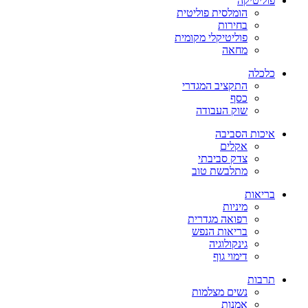
פוליטיקה
הומלסית פוליטית
בחירות
פוליטיקלי מקומית
מחאה
כלכלה
התקציב המגדרי
כסף
שוק העבודה
איכות הסביבה
אקלים
צדק סביבתי
מתלבשת טוב
בריאות
מיניות
רפואה מגדרית
בריאות הנפש
גינקולוגיה
דימוי גוף
תרבות
נשים מצלמות
אמנות