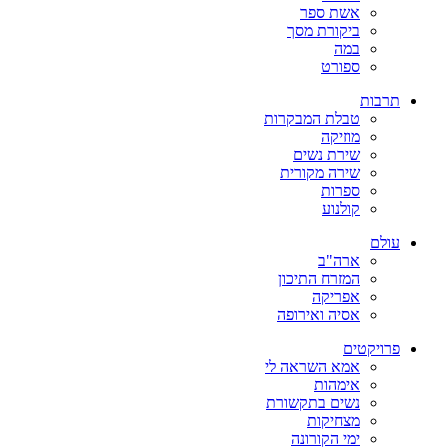
אשת ספר
ביקורת מסך
במה
ספורט
תרבות
טבלת המבקרות
מוזיקה
שירת נשים
שירה מקורית
ספרות
קולנוע
עולם
ארה"ב
המזרח התיכון
אפריקה
אסיה ואירופה
פרויקטים
אמא השראה לי
אימהות
נשים בתקשורת
מצחיקות
ימי הקורונה