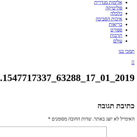
אלימות מגדרית
פוליטיקה
כלכלה
איכות הסביבה
בריאות
ספורט
תרבות
עולם
תמכי בנו
2019_01_17_63288_1547717337._large
כתיבת תגובה
האימייל לא יוצג באתר.
שדות החובה מסומנים
*