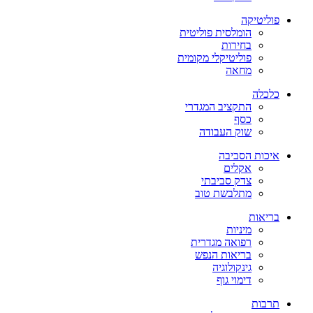
פוליטיקה
הומלסית פוליטית
בחירות
פוליטיקלי מקומית
מחאה
כלכלה
התקציב המגדרי
כסף
שוק העבודה
איכות הסביבה
אקלים
צדק סביבתי
מתלבשת טוב
בריאות
מיניות
רפואה מגדרית
בריאות הנפש
גינקולוגיה
דימוי גוף
תרבות