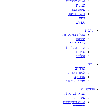
נשים מצלמות
אמנות
אשת ספר
ביקורת מסך
במה
ספורט
תרבות
טבלת המבקרות
מוזיקה
שירת נשים
שירה מקורית
ספרות
קולנוע
עולם
ארה"ב
המזרח התיכון
אפריקה
אסיה ואירופה
פרויקטים
אמא השראה לי
אימהות
נשים בתקשורת