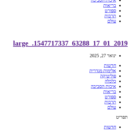
איכות הסביבה
בריאות
ספורט
תרבות
עולם
2019_01_17_63288_1547717337._large
ינואר 27, 2025
חדשות
אלימות מגדרית
פוליטיקה
כלכלה
איכות הסביבה
בריאות
ספורט
תרבות
עולם
תפריט
חדשות