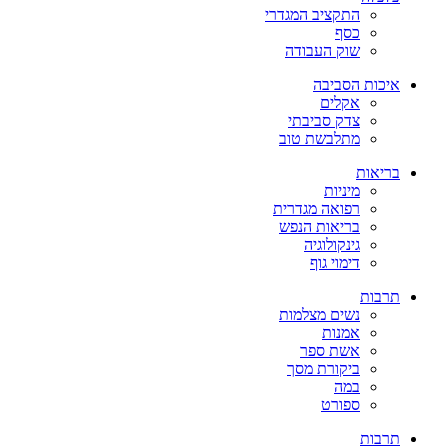
התקציב המגדרי
כסף
שוק העבודה
איכות הסביבה
אקלים
צדק סביבתי
מתלבשת טוב
בריאות
מיניות
רפואה מגדרית
בריאות הנפש
גינקולוגיה
דימוי גוף
תרבות
נשים מצלמות
אמנות
אשת ספר
ביקורת מסך
במה
ספורט
תרבות