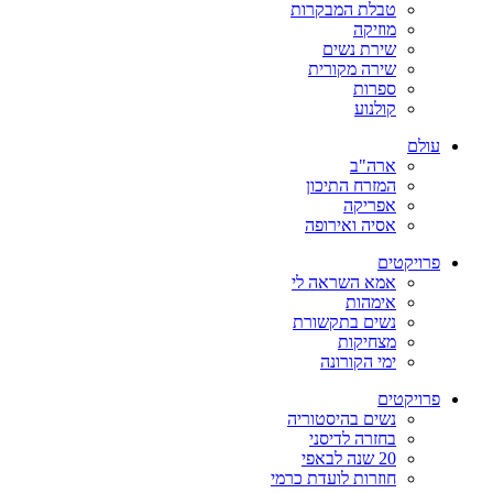
טבלת המבקרות
מוזיקה
שירת נשים
שירה מקורית
ספרות
קולנוע
עולם
ארה"ב
המזרח התיכון
אפריקה
אסיה ואירופה
פרויקטים
אמא השראה לי
אימהות
נשים בתקשורת
מצחיקות
ימי הקורונה
פרויקטים
נשים בהיסטוריה
בחזרה לדיסני
20 שנה לבאפי
חוזרות לועדת כרמי