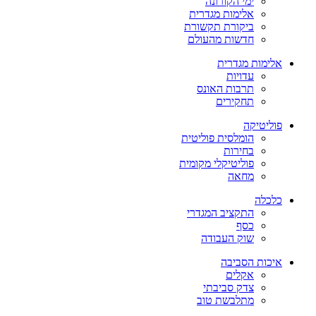
ימי הקורונה
אלימות מגדרית
ביקורת תקשורת
חדשות מהעולם
אלימות מגדרית
עדויות
תרבות האונס
תחקירים
פוליטיקה
הומלסית פוליטית
בחירות
פוליטיקלי מקומית
מחאה
כלכלה
התקציב המגדרי
כסף
שוק העבודה
איכות הסביבה
אקלים
צדק סביבתי
מתלבשת טוב