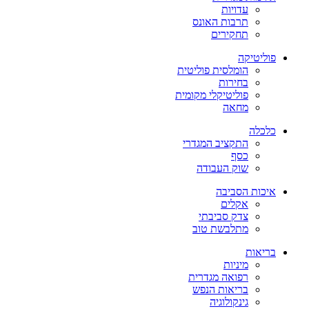
עדויות
תרבות האונס
תחקירים
פוליטיקה
הומלסית פוליטית
בחירות
פוליטיקלי מקומית
מחאה
כלכלה
התקציב המגדרי
כסף
שוק העבודה
איכות הסביבה
אקלים
צדק סביבתי
מתלבשת טוב
בריאות
מיניות
רפואה מגדרית
בריאות הנפש
גינקולוגיה