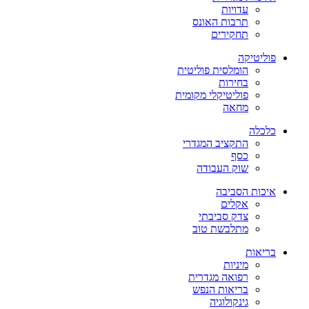
עדויות
תרבות האונס
תחקירים
פוליטיקה
הומלסית פוליטית
בחירות
פוליטיקלי מקומית
מחאה
כלכלה
התקציב המגדרי
כסף
שוק העבודה
איכות הסביבה
אקלים
צדק סביבתי
מתלבשת טוב
בריאות
מיניות
רפואה מגדרית
בריאות הנפש
גינקולוגיה