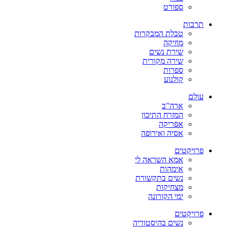
ספורט
תרבות
טבלת המבקרות
מוזיקה
שירת נשים
שירה מקורית
ספרות
קולנוע
עולם
ארה"ב
המזרח התיכון
אפריקה
אסיה ואירופה
פרויקטים
אמא השראה לי
אימהות
נשים בתקשורת
מצחיקות
ימי הקורונה
פרויקטים
נשים בהיסטוריה