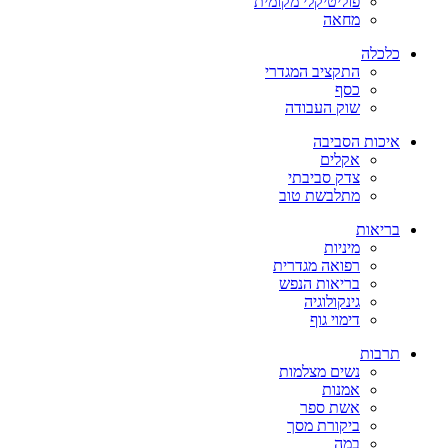
פוליטיקלי מקומית
מחאה
כלכלה
התקציב המגדרי
כסף
שוק העבודה
איכות הסביבה
אקלים
צדק סביבתי
מתלבשת טוב
בריאות
מיניות
רפואה מגדרית
בריאות הנפש
גינקולוגיה
דימוי גוף
תרבות
נשים מצלמות
אמנות
אשת ספר
ביקורת מסך
במה