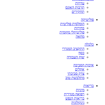
עדויות
תרבות האונס
תחקירים
פוליטיקה
הומלסית פוליטית
בחירות
פוליטיקלי מקומית
מחאה
כלכלה
התקציב המגדרי
כסף
שוק העבודה
איכות הסביבה
אקלים
צדק סביבתי
מתלבשת טוב
בריאות
מיניות
רפואה מגדרית
בריאות הנפש
גינקולוגיה