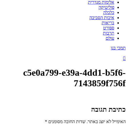
אלימות מגדרית
פוליטיקה
כלכלה
איכות הסביבה
בריאות
ספורט
תרבות
עולם
תמכי בנו
c5e0a799-e39a-4dd1-b5f6-
7143859f756f
כתיבת תגובה
האימייל לא יוצג באתר.
שדות החובה מסומנים
*