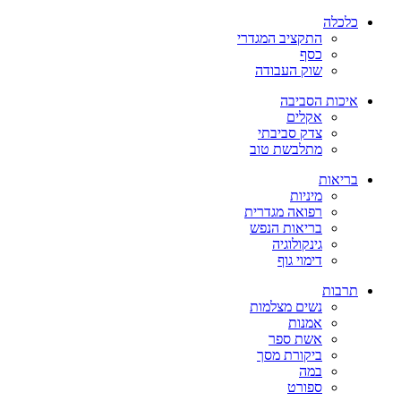
כלכלה
התקציב המגדרי
כסף
שוק העבודה
איכות הסביבה
אקלים
צדק סביבתי
מתלבשת טוב
בריאות
מיניות
רפואה מגדרית
בריאות הנפש
גינקולוגיה
דימוי גוף
תרבות
נשים מצלמות
אמנות
אשת ספר
ביקורת מסך
במה
ספורט