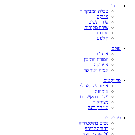
תרבות
טבלת המבקרות
מוזיקה
שירת נשים
שירה מקורית
ספרות
קולנוע
עולם
ארה"ב
המזרח התיכון
אפריקה
אסיה ואירופה
פרויקטים
אמא השראה לי
אימהות
נשים בתקשורת
מצחיקות
ימי הקורונה
פרויקטים
נשים בהיסטוריה
בחזרה לדיסני
20 שנה לבאפי