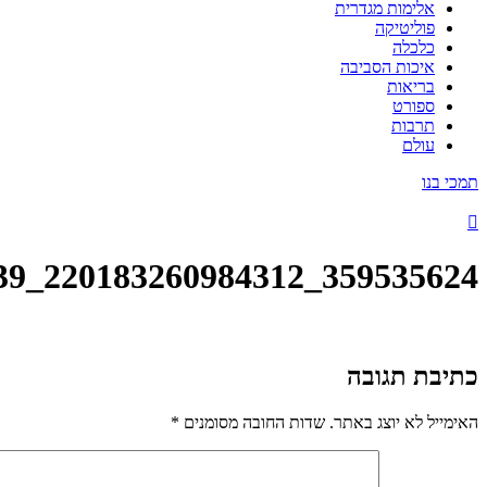
אלימות מגדרית
פוליטיקה
כלכלה
איכות הסביבה
בריאות
ספורט
תרבות
עולם
תמכי בנו
359535624_220183260984312_8975759035682192539_n
כתיבת תגובה
האימייל לא יוצג באתר.
שדות החובה מסומנים
*