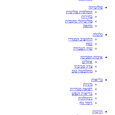
פוליטיקה
הומלסית פוליטית
בחירות
פוליטיקלי מקומית
מחאה
כלכלה
התקציב המגדרי
כסף
שוק העבודה
איכות הסביבה
אקלים
צדק סביבתי
מתלבשת טוב
בריאות
מיניות
רפואה מגדרית
בריאות הנפש
גינקולוגיה
דימוי גוף
תרבות