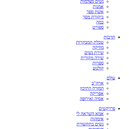
נשים מצלמות
אמנות
אשת ספר
ביקורת מסך
במה
ספורט
תרבות
טבלת המבקרות
מוזיקה
שירת נשים
שירה מקורית
ספרות
קולנוע
עולם
ארה"ב
המזרח התיכון
אפריקה
אסיה ואירופה
פרויקטים
אמא השראה לי
אימהות
נשים בתקשורת