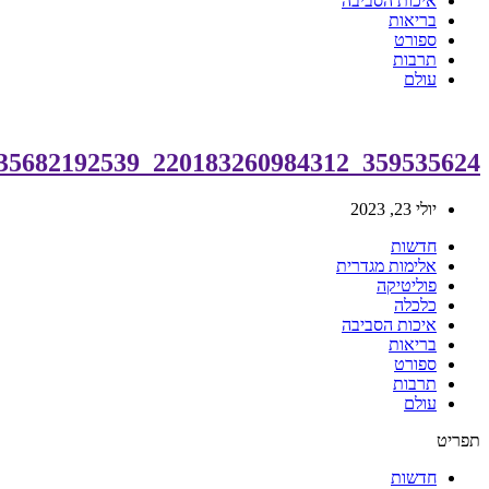
איכות הסביבה
בריאות
ספורט
תרבות
עולם
359535624_220183260984312_8975759035682192539_n
יולי 23, 2023
חדשות
אלימות מגדרית
פוליטיקה
כלכלה
איכות הסביבה
בריאות
ספורט
תרבות
עולם
תפריט
חדשות