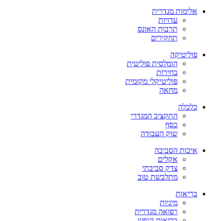
אלימות מגדרית
עדויות
תרבות האונס
תחקירים
פוליטיקה
הומלסית פוליטית
בחירות
פוליטיקלי מקומית
מחאה
כלכלה
התקציב המגדרי
כסף
שוק העבודה
איכות הסביבה
אקלים
צדק סביבתי
מתלבשת טוב
בריאות
מיניות
רפואה מגדרית
בריאות הנפש