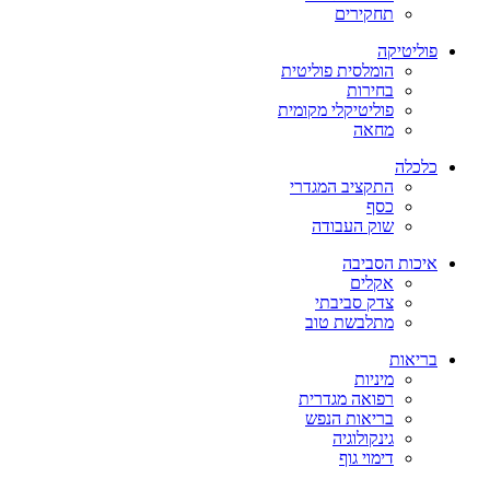
תחקירים
פוליטיקה
הומלסית פוליטית
בחירות
פוליטיקלי מקומית
מחאה
כלכלה
התקציב המגדרי
כסף
שוק העבודה
איכות הסביבה
אקלים
צדק סביבתי
מתלבשת טוב
בריאות
מיניות
רפואה מגדרית
בריאות הנפש
גינקולוגיה
דימוי גוף