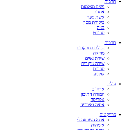
תרבות
נשים מצלמות
אמנות
אשת ספר
ביקורת מסך
במה
ספורט
תרבות
טבלת המבקרות
מוזיקה
שירת נשים
שירה מקורית
ספרות
קולנוע
עולם
ארה"ב
המזרח התיכון
אפריקה
אסיה ואירופה
פרויקטים
אמא השראה לי
אימהות