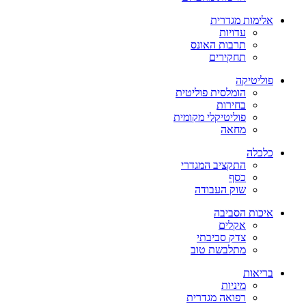
אלימות מגדרית
עדויות
תרבות האונס
תחקירים
פוליטיקה
הומלסית פוליטית
בחירות
פוליטיקלי מקומית
מחאה
כלכלה
התקציב המגדרי
כסף
שוק העבודה
איכות הסביבה
אקלים
צדק סביבתי
מתלבשת טוב
בריאות
מיניות
רפואה מגדרית