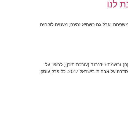
 לנו
משפחה. אבל גם כשהיא זמינה, מעטים לוקחים
במאית), אסנת טרבלסי (מפיקה) ובשמת זיידנבנד (עורכת תוכן), לראיון על
הסדרה, ועליהן. לפני שנתחיל, ספרו לי קצת במילים שלכן על הסדרה, למי שאולי לא ראתה. יסמין קיני: "להיות אבא" זאת סדרה על אבהות בישראל 2017. כל פרק עוסק