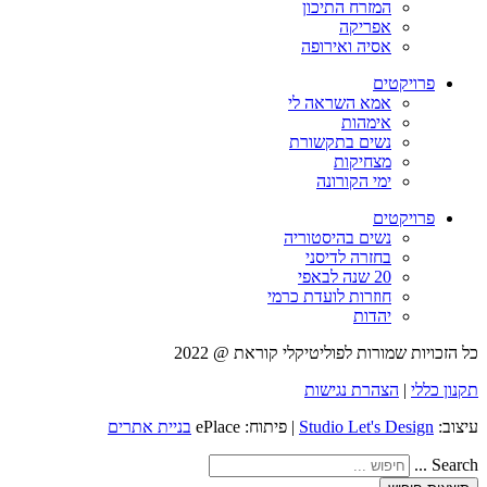
המזרח התיכון
אפריקה
אסיה ואירופה
פרויקטים
אמא השראה לי
אימהות
נשים בתקשורת
מצחיקות
ימי הקורונה
פרויקטים
נשים בהיסטוריה
בחזרה לדיסני
20 שנה לבאפי
חוזרות לועדת כרמי
יהדות
כל הזכויות שמורות לפוליטיקלי קוראת @ 2022
תקנון כללי
|
הצהרת נגישות
עיצוב:
Studio Let's Design
| פיתוח: ePlace
בניית אתרים
Search ...