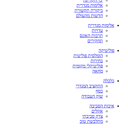
ימי הקורונה
אלימות מגדרית
ביקורת תקשורת
חדשות מהעולם
אלימות מגדרית
עדויות
תרבות האונס
תחקירים
פוליטיקה
הומלסית פוליטית
בחירות
פוליטיקלי מקומית
מחאה
כלכלה
התקציב המגדרי
כסף
שוק העבודה
איכות הסביבה
אקלים
צדק סביבתי
מתלבשת טוב