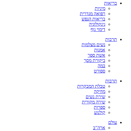
בריאות
מיניות
רפואה מגדרית
בריאות הנפש
גינקולוגיה
דימוי גוף
תרבות
נשים מצלמות
אמנות
אשת ספר
ביקורת מסך
במה
ספורט
תרבות
טבלת המבקרות
מוזיקה
שירת נשים
שירה מקורית
ספרות
קולנוע
עולם
ארה"ב