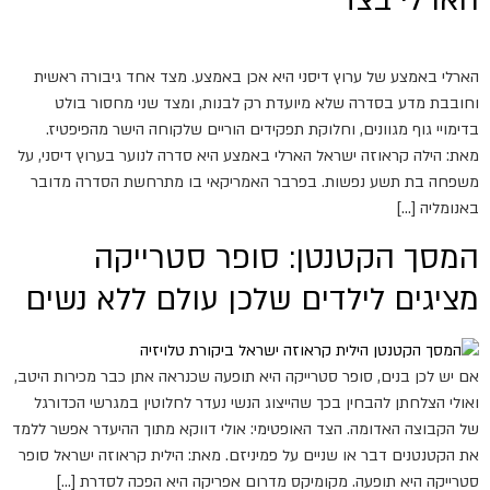
הארלי בצד
הארלי באמצע של ערוץ דיסני היא אכן באמצע. מצד אחד גיבורה ראשית
וחובבת מדע בסדרה שלא מיועדת רק לבנות, ומצד שני מחסור בולט
בדימויי גוף מגוונים, וחלוקת תפקידים הוריים שלקוחה הישר מהפיפטיז.
מאת: הילה קראוזה ישראל הארלי באמצע היא סדרה לנוער בערוץ דיסני, על
משפחה בת תשע נפשות. בפרבר האמריקאי בו מתרחשת הסדרה מדובר
באנומליה […]
המסך הקטנטן: סופר סטרייקה
מציגים לילדים שלכן עולם ללא נשים
אם יש לכן בנים, סופר סטרייקה היא תופעה שכנראה אתן כבר מכירות היטב,
ואולי הצלחתן להבחין בכך שהייצוג הנשי נעדר לחלוטין במגרשי הכדורגל
של הקבוצה האדומה. הצד האופטימי: אולי דווקא מתוך ההיעדר אפשר ללמד
את הקטנטנים דבר או שניים על פמיניזם. מאת: הילית קראוזה ישראל סופר
סטרייקה היא תופעה. מקומיקס מדרום אפריקה היא הפכה לסדרת […]