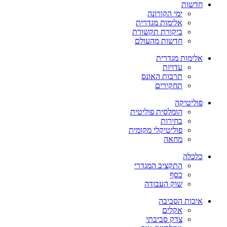
חדשות
ימי הקורונה
אלימות מגדרית
ביקורת תקשורת
חדשות מהעולם
אלימות מגדרית
עדויות
תרבות האונס
תחקירים
פוליטיקה
הומלסית פוליטית
בחירות
פוליטיקלי מקומית
מחאה
כלכלה
התקציב המגדרי
כסף
שוק העבודה
איכות הסביבה
אקלים
צדק סביבתי