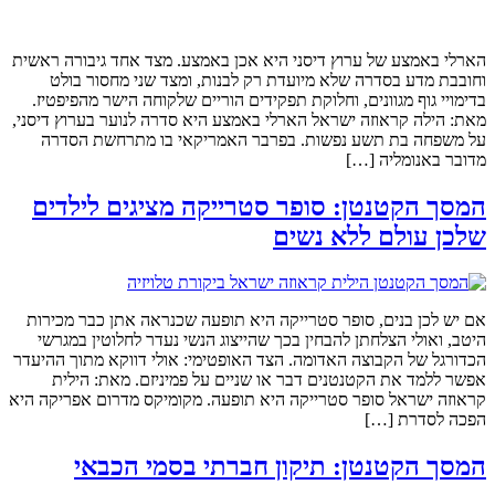
הארלי באמצע של ערוץ דיסני היא אכן באמצע. מצד אחד גיבורה ראשית
וחובבת מדע בסדרה שלא מיועדת רק לבנות, ומצד שני מחסור בולט
בדימויי גוף מגוונים, וחלוקת תפקידים הוריים שלקוחה הישר מהפיפטיז.
מאת: הילה קראוזה ישראל הארלי באמצע היא סדרה לנוער בערוץ דיסני,
על משפחה בת תשע נפשות. בפרבר האמריקאי בו מתרחשת הסדרה
מדובר באנומליה […]
המסך הקטנטן: סופר סטרייקה מציגים לילדים
שלכן עולם ללא נשים
אם יש לכן בנים, סופר סטרייקה היא תופעה שכנראה אתן כבר מכירות
היטב, ואולי הצלחתן להבחין בכך שהייצוג הנשי נעדר לחלוטין במגרשי
הכדורגל של הקבוצה האדומה. הצד האופטימי: אולי דווקא מתוך ההיעדר
אפשר ללמד את הקטנטנים דבר או שניים על פמיניזם. מאת: הילית
קראוזה ישראל סופר סטרייקה היא תופעה. מקומיקס מדרום אפריקה היא
הפכה לסדרת […]
המסך הקטנטן: תיקון חברתי בסמי הכבאי