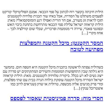
הילית חיכתה בקוצר רוח לכתוב על סמי הכבאי. אמנם הפוליטיקלי קורקט
לפעמים משתלט על הסדרה, אבל באיזו עוד תכנית טלויזיה לקטנטנים
תזכו לראות זוג מעורב, אם חד הורית ואפילו רגע הומוסקסואלי? מאת:
הילית קראוזה ישראל עלילת סמי הכבאי מתרחשת בתחנת כיבוי האש
ובפונטי פאנדי, עיירה די מנומנמת ופרברית, שבלי שום קורלציה לכך –
אחוז מקרי […]
המסך הקטנטן: מיכל הקטנה והמפלצות
מפתיעה לטובה
כשהילית צפתה לראשונה בתכנית מיכל הקטנה היא חטפה חום. בהמשך
היא גילתה שבין התחפושות המוגזמות והשירים המתקתקים יש סדרה עם
ייצוג נשים לא רע בכלל. ביקורת טלוויזיה לקטנטנים. מאת: הילית קראוזה
ישראל הסדרה מיכל הקטנה עוסקת בילדה הגרה בבית עם שתי מפלצות,
ומדי פרק מגיעים אליה מכשפה, טרולית או שדון (שנראים לרוב כמו
איצטרובל ענקי) […]
חסרי מוח: סדרה פמיניסטית שאסור לפספס