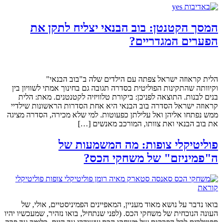
המסך הקטנטן: בוב הבנאי יצליח לתקן את
הפערים המגדריים?
הלית קראוזה ישראל צפתה עם הילדים שלה ב"בוב הבנאי"
וקיוותה שהתקינות הפוליטית בסדרה תגובה גם בחינוך אמתי לשוויון בין
בנים לבנות. התוצאה לפניכן: ביקורת טלוויזיה לקטנטנים. מאת: הלית
קראוזה ישראל הסדרה בוב הבנאי היא אחת הסדרות הראשונות שילדיי
ממש נפתחו אליהן ואל עלילתן כפעוטות. למי שלא מכירה, הסדרה מציגה
את בוב הבנאי ואת צוותו, המורכב מאנשים […]
פוליטיקלי צופות: מה המשמעות של
ה"פמיניזם" של משחקי הכס?
בואו נדבר על נושא מאוד מעניין, המאפיינים הפמיניסטיים, אולי, של
העונה הנוכחית של משחקי הכס. (לפני שנתחיל, בואו נזהיר, שמעכשיו יהיו