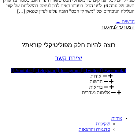
ספויילרים לכל הפרקים של משחקי הכס ששודרו עד היום, כלומר עד פרק
תשע של עונה 6). לפני הכל, בעודנו באים לדון לעומק בהשלכות של קווי
העלילה הנוכחיים של "משחקי הכס" חובה עלינו לציין שפאק […]
חדשים
→
הצטרפי לניוזלטר
רוצה להיות חלק מפוליטיקלי קוראת?
יצירת קשר
Youtube
Telegram
Instagram
Twitter
Facebook-f
אודות
חדשות
בריאות
אלימות מגדרית
אודות
שקיפות
סדנאות והרצאות