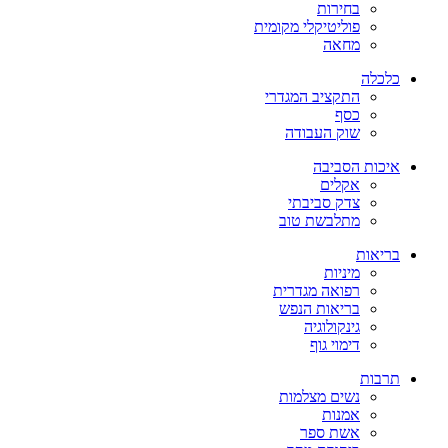
בחירות
פוליטיקלי מקומית
מחאה
כלכלה
התקציב המגדרי
כסף
שוק העבודה
איכות הסביבה
אקלים
צדק סביבתי
מתלבשת טוב
בריאות
מיניות
רפואה מגדרית
בריאות הנפש
גינקולוגיה
דימוי גוף
תרבות
נשים מצלמות
אמנות
אשת ספר