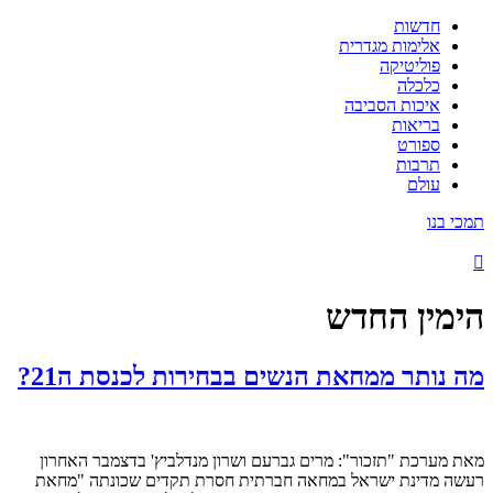
חדשות
אלימות מגדרית
פוליטיקה
כלכלה
איכות הסביבה
בריאות
ספורט
תרבות
עולם
תמכי בנו
הימין החדש
מה נותר ממחאת הנשים בבחירות לכנסת ה21?
מאת מערכת "תזכור": מרים גברעם ושרון מנדלביץ' בדצמבר האחרון
רעשה מדינת ישראל במחאה חברתית חסרת תקדים שכונתה "מחאת