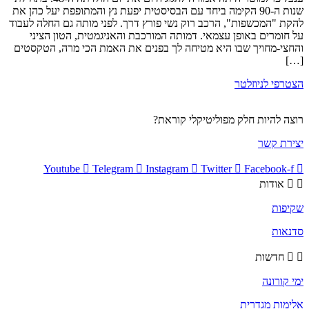
שנות ה-90 הקימה ביחד עם הבסיסטית יפעת נץ והמתופפת יעל כהן את
להקת "המכשפות", הרכב רוק נשי פורץ דרך. לפני מותה גם החלה לעבוד
על חומרים באופן עצמאי. דמותה המורכבת והאניגמטית, הטון הציני
והחצי-מחויך שבו היא מטיחה לך בפנים את האמת הכי מרה, הטקסטים
[…]
הצטרפי לניוזלטר
רוצה להיות חלק מפוליטיקלי קוראת?
יצירת קשר
Youtube
Telegram
Instagram
Twitter
Facebook-f
אודות
שקיפות
סדנאות
חדשות
ימי קורונה
אלימות מגדרית