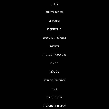
עדויות
תרבות האונס
תחקירים
פוליטיקה
הומלסית פוליטית
בחירות
פוליטיקלי מקומית
מחאה
כלכלה
התקציב המגדרי
כסף
שוק העבודה
איכות הסביבה