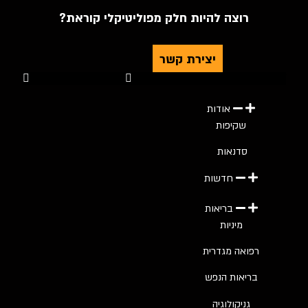
רוצה להיות חלק מפוליטיקלי קוראת?
יצירת קשר
Youtube
Telegram
Instagram
Twitter
Facebook-f
אודות
שקיפות
סדנאות
חדשות
בריאות
מיניות
רפואה מגדרית
בריאות הנפש
גניקולוגיה