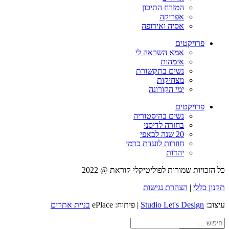
המזרח התיכון
אפריקה
אסיה ואירופה
פרויקטים
אמא השראה לי
אימהות
נשים בתקשורת
מצחיקות
ימי הקורונה
פרויקטים
נשים בהיסטוריה
בחזרה לדיסני
20 שנה לבאפי
חוזרות לועדת כרמי
יהדות
כל הזכויות שמורות לפוליטיקלי קוראת @ 2022
תקנון כללי
|
הצהרת נגישות
עיצוב:
Studio Let's Design
| פיתוח: ePlace
בניית אתרים
Search